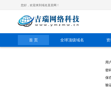
您好，欢迎来到域名直卖网！
首 页
全球顶级域名
资
用
密
保
验